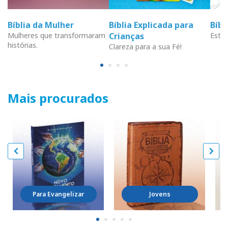
Bíblia da Mulher
Bíblia Explicada para
Bíb
Mulheres que transformaram
Crianças
Estud
histórias.
Clareza para a sua Fé!
Mais procurados
Para Evangelizar
Jovens