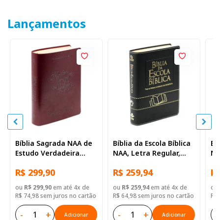
Lançamentos
Bíblia Sagrada NAA de
Bíblia da Escola Bíblica
Bí
Estudo Verdadeira
NAA, Letra Regular,
NA
Identidade, Letra
com mapa, Capa Couro
co
R$ 299,90
R$ 259,94
R$
Regular, com mapa,
Sintético Preta
Si
Capa Couro Sintético
ou
R$ 299,90
em até 4x de
ou
R$ 259,94
em até 4x de
ou
Ilustrada Marrom
R$ 74,98 sem juros no cartão
R$ 64,98 sem juros no cartão
R$ 
-
+
-
+
-
Adicionar
Adicionar