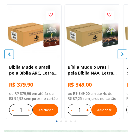
Bíblia Mude o Brasil
Bíblia Mude o Brasil
Bí
pela Bíblia ARC, Letra
pela Bíblia NAA, Letra
pe
Regular, Capa Brochura
Regular, Capa Brochura
Re
R$ 379,90
R$ 349,00
R$
— 52 Biblias
— Mude Brasil
— 
ou
R$ 379,90
em até 4x de
ou
R$ 349,00
em até 4x de
ou
R$ 94,98 sem juros no cartão
R$ 87,25 sem juros no cartão
R$ 
-
+
-
+
-
Adicionar
Adicionar