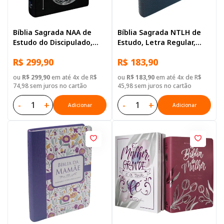
Bíblia Sagrada NAA de
Bíblia Sagrada NTLH de
Estudo do Discipulado,
Estudo, Letra Regular,
Letra Regular, com mapa,
com mapa, Tamanho
R$ 299,90
R$ 183,90
Capa Couro Sintético
Grande, Capa Couro
Preta
Sintético Azul
ou
R$ 299,90
em até 4x de R$
ou
R$ 183,90
em até 4x de R$
74,98 sem juros no cartão
45,98 sem juros no cartão
-
+
-
+
Adicionar
Adicionar