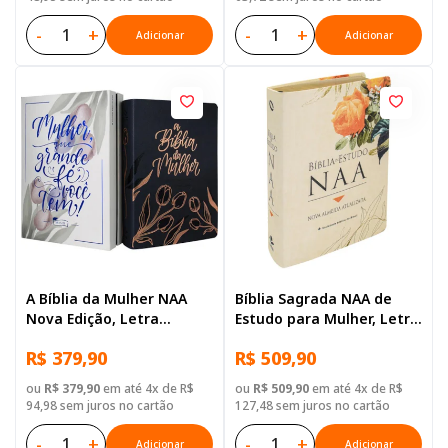
-
+
-
+
Adicionar
Adicionar
A Bíblia da Mulher NAA
Bíblia Sagrada NAA de
Nova Edição, Letra
Estudo para Mulher, Letra
Regular, com mapa, Capa
Regular, com mapa, Capa
R$ 379,90
R$ 509,90
Couro Sintético Azul
Couro Sintético Ilustrada:
Branca
ou
R$ 379,90
em até 4x de R$
ou
R$ 509,90
em até 4x de R$
94,98 sem juros no cartão
127,48 sem juros no cartão
-
+
-
+
Adicionar
Adicionar