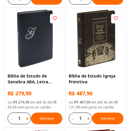
Bíblia de Estudo de
Bíblia de Estudo Igreja
Genebra ARA, Letra
Primitiva
Grande, com mapa, Capa
R$ 279,90
R$ 487,90
Couro Sintético Azul
ou
R$ 279,90
em até 4x de R$
ou
R$ 487,90
em até 4x de R$
69,98 sem juros no cartão
121,98 sem juros no cartão
-
+
-
+
Adicionar
Adicionar