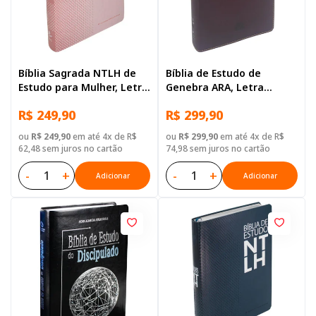
Bíblia Sagrada NTLH de
Bíblia de Estudo de
Estudo para Mulher, Letra
Genebra ARA, Letra
Regular, com mapa, Capa
Grande, com mapa, Capa
R$ 249,90
R$ 299,90
Couro Sintético Rosa
Couro Sintético Vinho
ou
R$ 249,90
em até 4x de R$
ou
R$ 299,90
em até 4x de R$
62,48 sem juros no cartão
74,98 sem juros no cartão
-
+
-
+
Adicionar
Adicionar