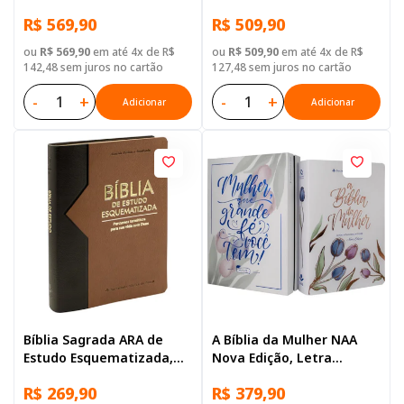
Grego-Português
com mapa, Tamanho
R$ 569,90
R$ 509,90
Gigante, Capa Couro
Sintético Preta
ou
R$ 569,90
em até 4x de R$
ou
R$ 509,90
em até 4x de R$
142,48 sem juros no cartão
127,48 sem juros no cartão
-
+
-
+
Adicionar
Adicionar
Bíblia Sagrada ARA de
A Bíblia da Mulher NAA
Estudo Esquematizada,
Nova Edição, Letra
Letra Regular, com mapa,
Regular, com espaço para
R$ 269,90
R$ 379,90
Capa Couro Sintético
anotação, com mapa,