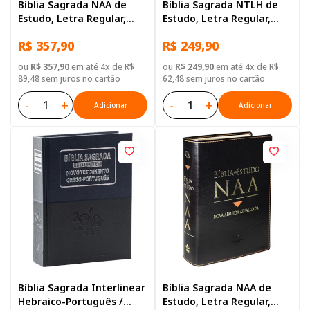
Bíblia Sagrada NAA de
Bíblia Sagrada NTLH de
Estudo, Letra Regular,
Estudo, Letra Regular,
com mapa, Tamanho
com mapa, Tamanho
R$ 357,90
R$ 249,90
Gigante, Capa Couro
Gigante, Capa Couro
Sintético Azul
Sintético Azul
ou
R$ 357,90
em até 4x de R$
ou
R$ 249,90
em até 4x de R$
89,48 sem juros no cartão
62,48 sem juros no cartão
-
+
-
+
Adicionar
Adicionar
Bíblia Sagrada Interlinear
Bíblia Sagrada NAA de
Hebraico-Português /
Estudo, Letra Regular,