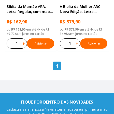
Bíblia da Mamãe ARA,
A Bíblia da Mulher ARC
Letra Regular, com mapa,
Nova Edição, Letra
Capa Couro Sintético
Regular, com mapa, Capa
R$ 162,90
R$ 379,90
Floral
Couro Sintético Rosa
Tulipa
ou
R$ 162,90
em até 4x de R$
ou
R$ 379,90
em até 4x de R$
40,72 sem juros no cartão
94,98 sem juros no cartão
-
+
-
+
Adicionar
Adicionar
1
FIQUE POR DENTRO DAS NOVIDADES
Cadastre-se em nossa Newsletter e receba em primeira mão
ofertas exclusivas e lançamentos.