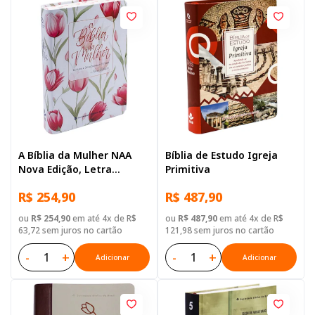
A Bíblia da Mulher NAA
Bíblia de Estudo Igreja
Nova Edição, Letra
Primitiva
Regular, com espaço para
R$ 254,90
R$ 487,90
anotação, com mapa,
Capa Couro Sintético
ou
R$ 254,90
em até 4x de R$
ou
R$ 487,90
em até 4x de R$
Vermelha
63,72 sem juros no cartão
121,98 sem juros no cartão
-
+
-
+
Adicionar
Adicionar