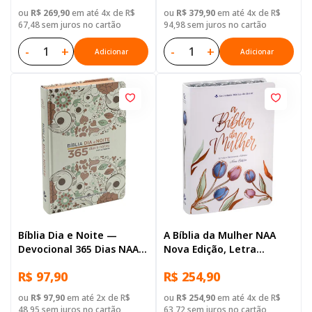
Preta
Capa Couro Sintético
ou
R$ 269,90
em até 4x de R$
ou
R$ 379,90
em até 4x de R$
Ilustrada: Lilas
67,48 sem juros no cartão
94,98 sem juros no cartão
-
+
-
+
Adicionar
Adicionar
Bíblia Dia e Noite —
A Bíblia da Mulher NAA
Devocional 365 Dias NAA,
Nova Edição, Letra
Letra Regular, com mapa,
Regular, com espaço para
R$ 97,90
R$ 254,90
Capa Dura Ilustrada
anotação, com mapa,
Capa Couro Sintético
ou
R$ 97,90
em até 2x de R$
ou
R$ 254,90
em até 4x de R$
Ilustrada: Branca
48,95 sem juros no cartão
63,72 sem juros no cartão