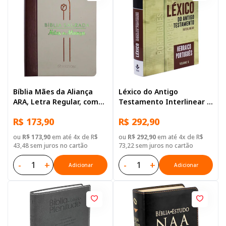
Bíblia Mães da Aliança
Léxico do Antigo
ARA, Letra Regular, com
Testamento Interlinear –
mapa, Capa Couro
Hebraico-Português
R$ 173,90
R$ 292,90
Sintético Vinho
ou
R$ 173,90
em até 4x de R$
ou
R$ 292,90
em até 4x de R$
43,48 sem juros no cartão
73,22 sem juros no cartão
-
+
-
+
Adicionar
Adicionar