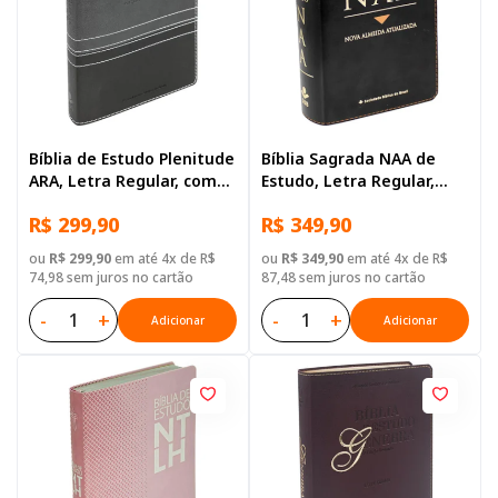
Bíblia de Estudo Plenitude
Bíblia Sagrada NAA de
ARA, Letra Regular, com
Estudo, Letra Regular,
mapa, com índice, Capa
com mapa, Tamanho
R$ 299,90
R$ 349,90
Couro Sintético Preta
Grande, Capa Couro
Sintético Preta
ou
R$ 299,90
em até 4x de R$
ou
R$ 349,90
em até 4x de R$
74,98 sem juros no cartão
87,48 sem juros no cartão
-
+
-
+
Adicionar
Adicionar