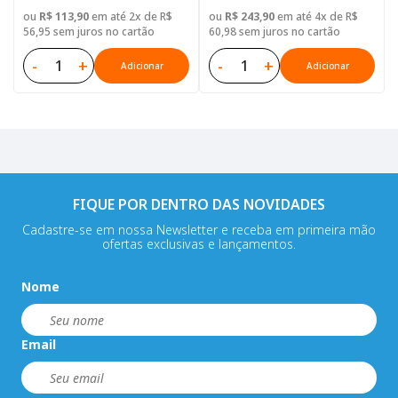
ou
R$ 113,90
em até 2x de R$
ou
R$ 243,90
em até 4x de R$
56,95 sem juros no cartão
60,98 sem juros no cartão
-
+
-
+
Adicionar
Adicionar
FIQUE POR DENTRO DAS NOVIDADES
Cadastre-se em nossa Newsletter e receba em primeira mão
ofertas exclusivas e lançamentos.
Nome
Email