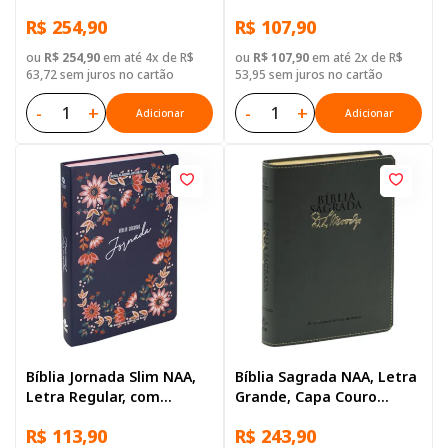
Regular, com mapa,
Capa Semi Flexível Floral
R$ 254,90
R$ 107,90
Tamanho Grande, Capa
Couro Sintético Azul
ou
R$ 254,90
em até 4x de R$
ou
R$ 107,90
em até 2x de R$
63,72 sem juros no cartão
53,95 sem juros no cartão
-
+
-
+
Adicionar
Adicionar
Bíblia Jornada Slim NAA,
Bíblia Sagrada NAA, Letra
Letra Regular, com
Grande, Capa Couro
espaço para anotação,
Sintético Preta
R$ 113,90
R$ 243,90
Capa Semi Flexível Azul