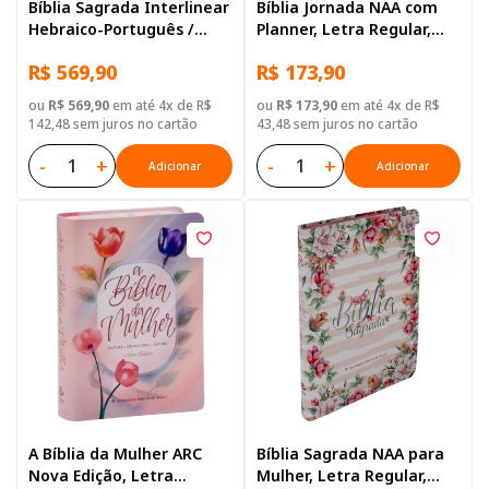
Bíblia Sagrada Interlinear
Bíblia Jornada NAA com
Hebraico-Português /
Planner, Letra Regular,
Grego-Português
com espaço para
R$ 569,90
R$ 173,90
anotação, com mapa,
Capa Dura Ilustrada:
ou
R$ 569,90
em até 4x de R$
ou
R$ 173,90
em até 4x de R$
Bege
142,48 sem juros no cartão
43,48 sem juros no cartão
-
+
-
+
Adicionar
Adicionar
A Bíblia da Mulher ARC
Bíblia Sagrada NAA para
Nova Edição, Letra
Mulher, Letra Regular,