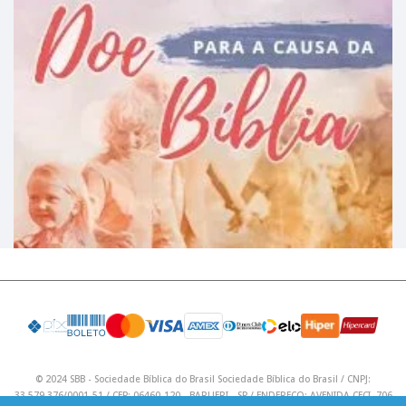
© 2024 SBB - Sociedade Bíblica do Brasil Sociedade Bíblica do Brasil / CNPJ:
33.579.376/0001-51 / CEP: 06460-120 - BARUERI - SP / ENDEREÇO: AVENIDA CECI, 706