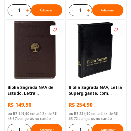
-
+
-
+
Adicionar
Adicionar
Bíblia Sagrada NAA de
Bíblia Sagrada NAA, Letra
Estudo, Letra
Supergigante, com
Supergigante, com
palavras de Jesus
R$ 149,90
R$ 254,90
palavras de Jesus
destacadas, com índice,
destacadas, Capa Couro
com zíper, Capa Couro
ou
R$ 149,90
em até 3x de R$
ou
R$ 254,90
em até 4x de R$
Sintético Vinho
Sintético Preta
49,97 sem juros no cartão
63,72 sem juros no cartão
-
+
-
+
Adicionar
Adicionar