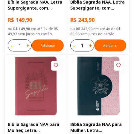
Bíblia Sagrada NAA, Letra
Bíblia Sagrada NAA, Letra
Supergigante, com
Supergigante, com
palavras de Jesus
palavras de Jesus
R$ 149,90
R$ 243,90
destacadas, com mapa,
destacadas, com índice,
Capa Couro Sintético
Capa Couro Sintético
ou
R$ 149,90
em até 3x de R$
ou
R$ 243,90
em até 4x de R$
Preta
Marrom
49,97 sem juros no cartão
60,98 sem juros no cartão
-
+
-
+
Adicionar
Adicionar
Bíblia Sagrada NAA para
Bíblia Sagrada NAA para
Mulher, Letra
Mulher, Letra