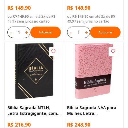
Supergigante, com
Supergigante, com
R$ 149,90
R$ 149,90
palavras de Jesus
palavras de Jesus
destacadas, Tamanho
destacadas, com mapa,
ou
R$ 149,90
em até 3x de R$
ou
R$ 149,90
em até 3x de R$
Grande, Capa Couro
Capa Couro Sintético
49,97 sem juros no cartão
49,97 sem juros no cartão
Sintético Rosa
Rosa Azul
-
+
-
+
Adicionar
Adicionar
Bíblia Sagrada NTLH,
Bíblia Sagrada NAA para
Letra Extragigante, com
Mulher, Letra
índice, Capa Couro
Supergigante, com
R$ 216,90
R$ 243,90
Sintético Preta
palavras de Jesus