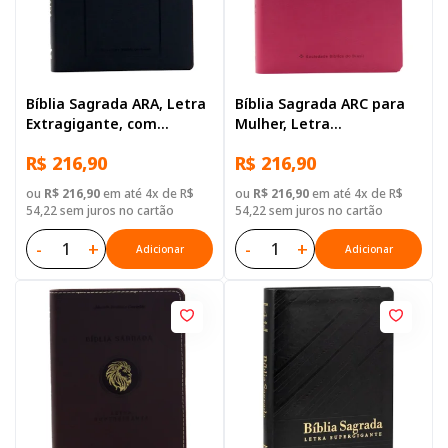
Bíblia Sagrada ARA, Letra
Bíblia Sagrada ARC para
Extragigante, com
Mulher, Letra
palavras de Jesus
Extragigante, com
R$ 216,90
R$ 216,90
destacadas, com índice,
palavras de Jesus
Capa Couro Sintético
destacadas, Capa Couro
ou
R$ 216,90
em até 4x de R$
ou
R$ 216,90
em até 4x de R$
Preta
Sintético Rosa
54,22 sem juros no cartão
54,22 sem juros no cartão
-
+
-
+
Adicionar
Adicionar