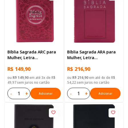
Bíblia Sagrada ARC para
Bíblia Sagrada ARA para
Mulher, Letra
Mulher, Letra
Supergigante, com
Extragigante, com
R$ 149,90
R$ 216,90
palavras de Jesus
palavras de Jesus
destacadas, Capa Couro
destacadas, Capa Couro
ou
R$ 149,90
em até 3x de R$
ou
R$ 216,90
em até 4x de R$
Sintético Rosa
Sintético Rosa
49,97 sem juros no cartão
54,22 sem juros no cartão
-
+
-
+
Adicionar
Adicionar