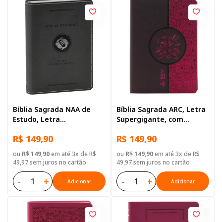
Bíblia Sagrada NAA de
Bíblia Sagrada ARC, Letra
Estudo, Letra
Supergigante, com
Supergigante, com
palavras de Jesus
R$ 149,90
R$ 149,90
palavras de Jesus
destacadas, Capa Couro
destacadas, com mapa,
Sintético Vinho e Rosa
ou
R$ 149,90
em até 3x de R$
ou
R$ 149,90
em até 3x de R$
Capa Couro Sintético
49,97 sem juros no cartão
49,97 sem juros no cartão
Cinza
-
+
-
+
Adicionar
Adicionar