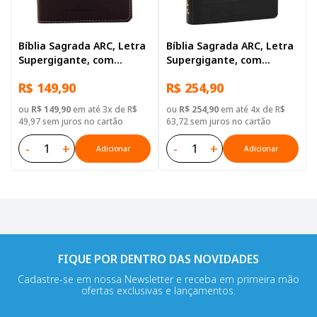
Bíblia Sagrada ARC, Letra
Bíblia Sagrada ARC, Letra
Supergigante, com
Supergigante, com
palavras de Jesus
palavras de Jesus
R$ 149,90
R$ 254,90
destacadas, Capa Couro
destacadas, com índice,
Sintético Vinho
com zíper, Capa Couro
ou
R$ 149,90
em até 3x de R$
ou
R$ 254,90
em até 4x de R$
Sintético Preta
49,97 sem juros no cartão
63,72 sem juros no cartão
-
+
-
+
Adicionar
Adicionar
FIQUE POR DENTRO DAS NOVIDADES
Cadastre-se em nossa Newsletter e receba em primeira mão
ofertas exclusivas e lançamentos.