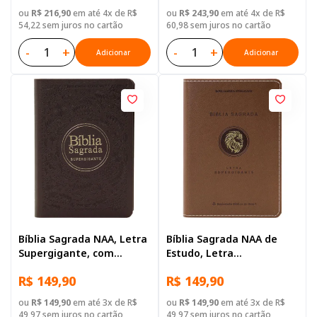
destacadas, com mapa,
ou
R$ 216,90
em até 4x de R$
ou
R$ 243,90
em até 4x de R$
com índice, Capa Couro
54,22 sem juros no cartão
60,98 sem juros no cartão
Sintético Marrom
-
+
-
+
Adicionar
Adicionar
Bíblia Sagrada NAA, Letra
Bíblia Sagrada NAA de
Supergigante, com
Estudo, Letra
palavras de Jesus
Supergigante, com
R$ 149,90
R$ 149,90
destacadas, Tamanho
palavras de Jesus
Grande, Capa Couro
destacadas, Capa Couro
ou
R$ 149,90
em até 3x de R$
ou
R$ 149,90
em até 3x de R$
Sintético Vinho
Sintético Marrom
49,97 sem juros no cartão
49,97 sem juros no cartão