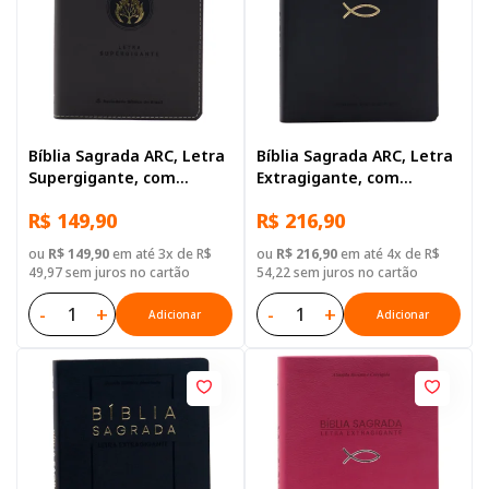
Bíblia Sagrada ARC, Letra
Bíblia Sagrada ARC, Letra
Supergigante, com
Extragigante, com
palavras de Jesus
palavras de Jesus
R$ 149,90
R$ 216,90
destacadas, Capa Couro
destacadas, com índice,
Sintético Cinza
Capa Couro Sintético
ou
R$ 149,90
em até 3x de R$
ou
R$ 216,90
em até 4x de R$
Preta
49,97 sem juros no cartão
54,22 sem juros no cartão
-
+
-
+
Adicionar
Adicionar