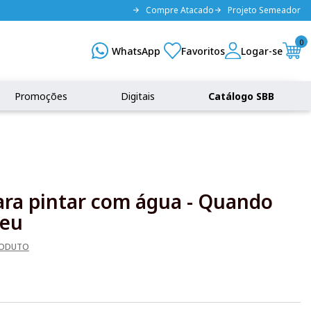
Compre Atacado
Projeto Semeador
0
Promoções
Digitais
Catálogo SBB
ara pintar com água - Quando
ceu
RODUTO