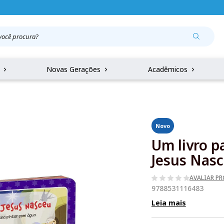
r
Novas Gerações
Acadêmicos
Novo
Um livro p
Jesus Nas
AVALIAR P
9788531116483
Leia mais