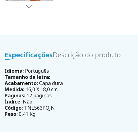
Especificações
Descrição do produto
Idioma:
Português
Tamanho da letra:
Acabamento:
Capa dura
Medida:
16,0 X 18,0 cm
Páginas:
12 páginas
Índice:
Não
Código:
TNL563PQJN
Peso:
0,41 Kg