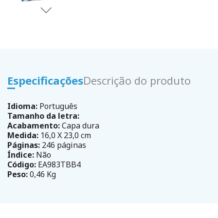
Especificações
Descrição do produto
Idioma:
Português
Tamanho da letra:
Acabamento:
Capa dura
Medida:
16,0 X 23,0 cm
Páginas:
246 páginas
Índice:
Não
Código:
EA983TBB4
Peso:
0,46 Kg