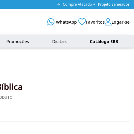
Compre Atacado
Projeto Semeador
Promoções
Digitais
Catálogo SBB
íblica
RODUTO