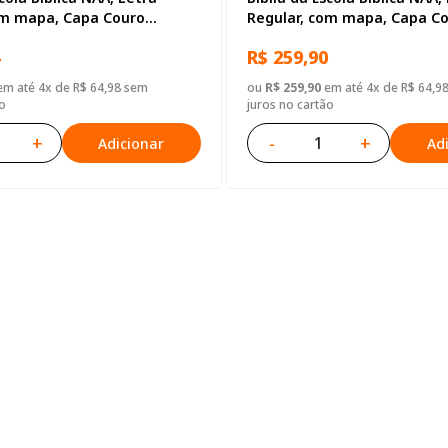
om mapa, Capa Couro
Regular, com mapa, Capa C
reta
Sintético Vinho
R$ 259,90
m até 4x de R$ 64,98 sem
ou
R$ 259,90
em até 4x de R$ 64,9
o
juros no cartão
+
-
+
Adicionar
Ad