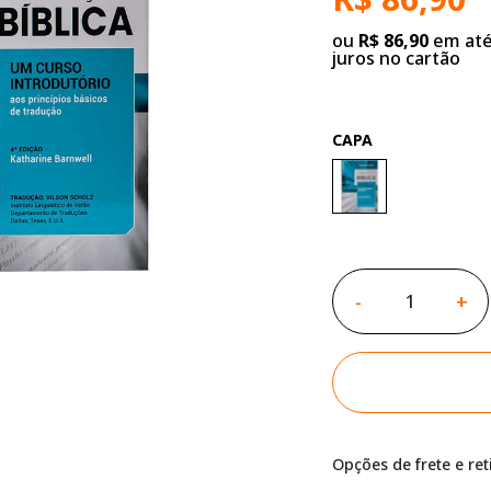
ou
R$ 86,90
em até
juros no cartão
CAPA
-
+
Opções de frete e re