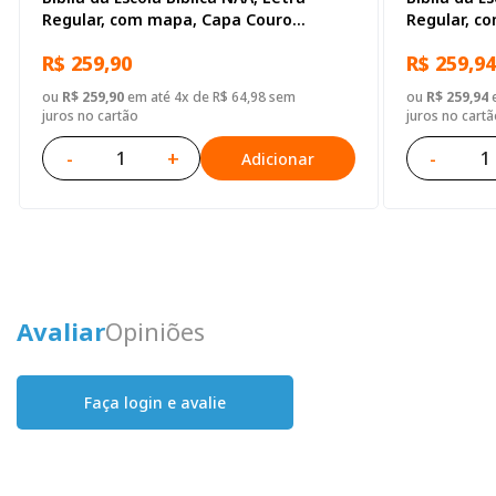
Regular, com mapa, Capa Couro
Regular, c
Sintético Pink
Sintético P
R$ 259,90
R$ 259,94
ou
R$ 259,90
em até 4x de R$ 64,98 sem
ou
R$ 259,94
e
juros no cartão
juros no cartã
-
+
-
Adicionar
Avaliar
Opiniões
Faça login e avalie