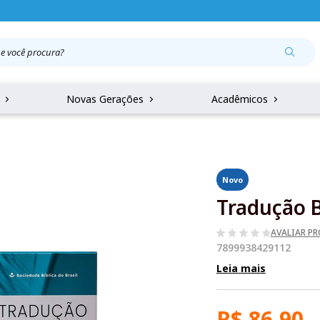
r
Novas Gerações
Acadêmicos
Novo
Tradução B
AVALIAR P
7899938429112
Leia mais
R$ 86,90