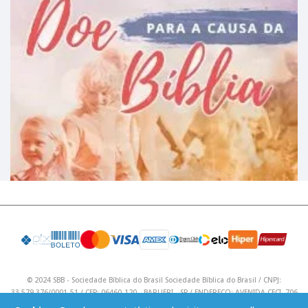
© 2024 SBB - Sociedade Bíblica do Brasil Sociedade Bíblica do Brasil / CNPJ:
33.579.376/0001-51 / CEP: 06460-120 - BARUERI - SP / ENDEREÇO: AVENIDA CECI, 706
/ Telefone: (11) 4195 9590 / Email: lojavirtual@sbb.org.br .