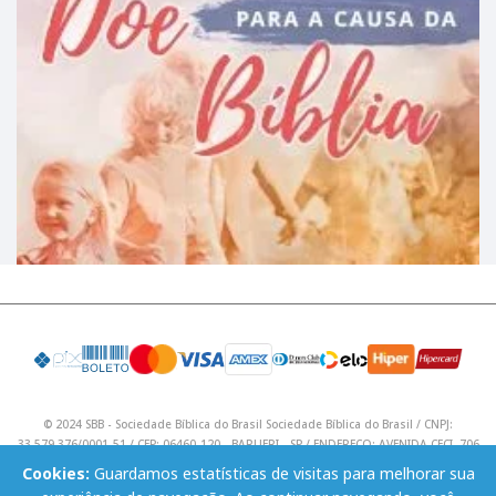
© 2024 SBB - Sociedade Bíblica do Brasil Sociedade Bíblica do Brasil / CNPJ:
33.579.376/0001-51 / CEP: 06460-120 - BARUERI - SP / ENDEREÇO: AVENIDA CECI, 706
/ Telefone: (11) 4195 9590 / Email: lojavirtual@sbb.org.br .
Cookies:
Guardamos estatísticas de visitas para melhorar sua