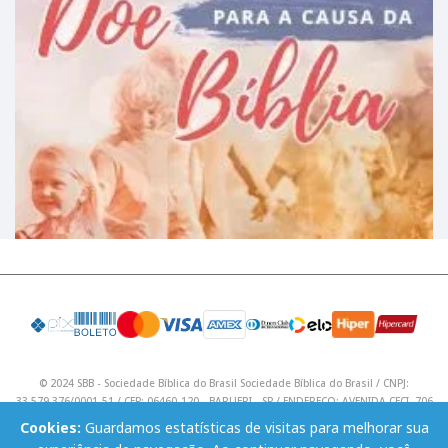
© 2024 SBB - Sociedade Bíblica do Brasil Sociedade Bíblica do Brasil / CNPJ:
33.579.376/0001-51 / CEP: 06460-120 - BARUERI - SP / ENDEREÇO: AVENIDA CECI, 706
/ Telefone: (11) 4195 9590 / Email: lojavirtual@sbb.org.br .
Cookies:
Guardamos estatísticas de visitas para melhorar sua