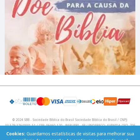
© 2024 SBB - Sociedade Bíblica do Brasil Sociedade Bíblica do Brasil / CNPJ:
33.579.376/0001-51 / CEP: 06460-120 - BARUERI - SP / ENDEREÇO: AVENIDA CECI, 706
/ Telefone: (11) 4195 9590 / Email: lojavirtual@sbb.org.br .
Cookies:
Guardamos estatísticas de visitas para melhorar sua