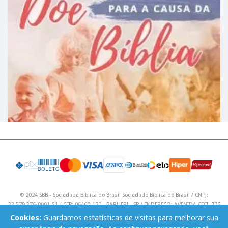
© 2024 SBB - Sociedade Bíblica do Brasil Sociedade Bíblica do Brasil / CNPJ:
33.579.376/0001-51 / CEP: 06460-120 - BARUERI - SP / ENDEREÇO: AVENIDA CECI, 706
/ Telefone: (11) 4195 9590 / Email: lojavirtual@sbb.org.br .
Cookies:
Guardamos estatísticas de visitas para melhorar sua