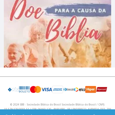
© 2024 SBB - Sociedade Bíblica do Brasil Sociedade Bíblica do Brasil / CNPJ:
33.579.376/0001-51 / CEP: 06460-120 - BARUERI - SP / ENDEREÇO: AVENIDA CECI, 706
/ Telefone: (11) 4195 9590 / Email: lojavirtual@sbb.org.br .