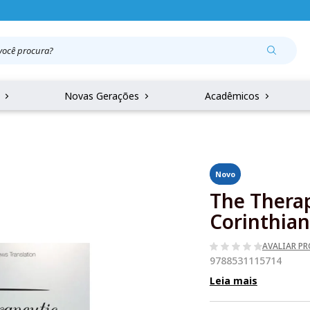
r
Novas Gerações
Acadêmicos
Novo
The Therap
Corinthian
AVALIAR P
9788531115714
Leia mais