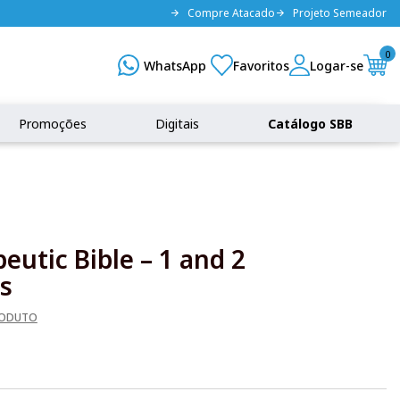
Compre Atacado
Projeto Semeador
0
Promoções
Digitais
Catálogo SBB
eutic Bible – 1 and 2
s
RODUTO