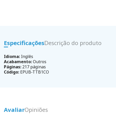
Especificações
Descrição do produto
Idioma:
Inglês
Acabamento:
Outros
Páginas:
217 páginas
Código:
EPUB-TTB1CO
Avaliar
Opiniões