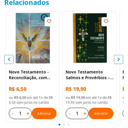
Relacionados
Novo Testamento -
Novo Testamento
Bí
Reconciliação, com
Salmos e Provérbios –
NA
Salmos e Provérbios
bilíngue Português e
co
R$ 6,50
R$ 19,90
R$
Japonês
de
ma
ou
R$ 6,50
em até 1x de R$
ou
R$ 19,90
em até 1x de R$
ou
La
6,50 sem juros no cartão
19,90 sem juros no cartão
79,
-
+
-
+
-
Adicionar
Adicionar