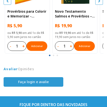
Provérbios para Colorir
Novo Testamento
Sa
e Memorizar -
Salmos e Provérbios –
Português e Libras
bilíngue Português e
R$ 5,90
R$ 19,90
R$
Japonês
ou
R$ 5,90
em até 1x de R$
ou
R$ 19,90
em até 1x de R$
ou
5,90 sem juros no cartão
19,90 sem juros no cartão
4,9
-
+
-
+
-
Adicionar
Adicionar
Avaliar
Opiniões
Faça login e avalie
FIQUE POR DENTRO DAS NOVIDADES