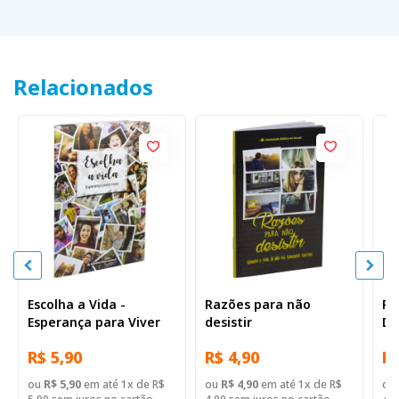
Relacionados
Escolha a Vida -
Razões para não
Ra
Esperança para Viver
desistir
De
br
R$ 5,90
R$ 4,90
R$
ou
R$ 5,90
em até 1x de R$
ou
R$ 4,90
em até 1x de R$
ou