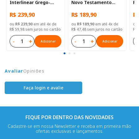
Interlinear Grego-
Novo Testamento
Po
Português - 2ª Edição
grego
Te
R$ 239,90
R$ 189,90
R$
ou
R$ 239,90
em até 4x de
ou
R$ 189,90
em até 4x de
ou
R$ 59,98 sem juros no cartão
R$ 47,48 sem juros no cartão
R$ 
-
+
-
+
-
Adicionar
Adicionar
Avaliar
Opiniões
Faça login e avalie
FIQUE POR DENTRO DAS NOVIDADES
Cadastre-se em nossa Newsletter e receba em primeira mão
ofertas exclusivas e lançamentos.