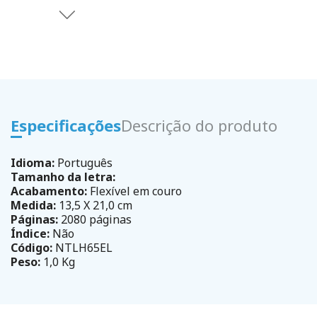
Especificações
Descrição do produto
Idioma:
Português
Tamanho da letra:
Acabamento:
Flexível em couro
Medida:
13,5 X 21,0 cm
Páginas:
2080 páginas
Índice:
Não
Código:
NTLH65EL
Peso:
1,0 Kg