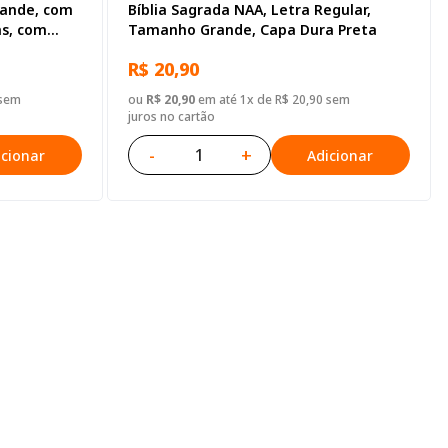
rande, com
Bíblia Sagrada NAA, Letra Regular,
as, com
Tamanho Grande, Capa Dura Preta
nde, Capa
R$ 20,90
 sem
ou
R$ 20,90
em até 1x de R$ 20,90 sem
juros no cartão
-
+
icionar
Adicionar