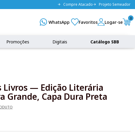
Compre Atacado
Projeto Semeador
0
Promoções
Digitais
Catálogo SBB
 Livros — Edição Literária
a Grande, Capa Dura Preta
RODUTO