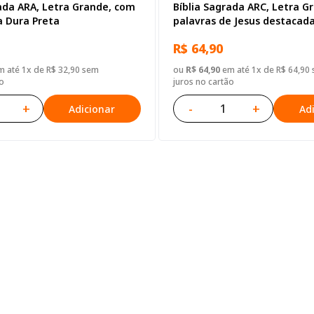
ada ARA, Letra Grande, com
Bíblia Sagrada ARC, Letra G
 Dura Preta
palavras de Jesus destacad
Harpa Cristã, Tamanho Gra
R$ 64,90
Semi Flexível Preta
 até 1x de R$ 32,90 sem
ou
R$ 64,90
em até 1x de R$ 64,90
o
juros no cartão
+
-
+
Adicionar
Ad