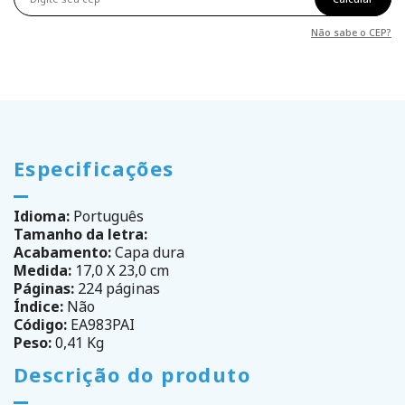
Não sabe o CEP?
Especificações
Idioma:
Português
Tamanho da letra:
Acabamento:
Capa dura
Medida:
17,0 X 23,0 cm
Páginas:
224 páginas
Índice:
Não
Código:
EA983PAI
Peso:
0,41 Kg
Descrição do produto