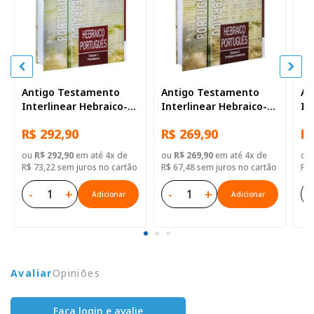
Antigo Testamento
Antigo Testamento
An
Interlinear Hebraico-
Interlinear Hebraico-
In
Português Volume 1
Português Volume 2
Po
R$ 292,90
R$ 269,90
R$
ou
R$ 292,90
em até 4x de
ou
R$ 269,90
em até 4x de
ou
R$ 73,22 sem juros no cartão
R$ 67,48 sem juros no cartão
R$ 
-
+
-
+
-
Adicionar
Adicionar
Avaliar
Opiniões
Faça login e avalie