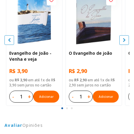
Evangelho de João -
O Evangelho de joão
O 
Venha e veja
R$ 3,90
R$ 2,90
R$
ou
R$ 3,90
em até 1x de R$
ou
R$ 2,90
em até 1x de R$
ou
3,90 sem juros no cartão
2,90 sem juros no cartão
2,9
-
+
-
+
-
Adicionar
Adicionar
Avaliar
Opiniões