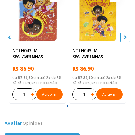
NTLH043LM
NTLH043LM
3PALAVRINHAS
3PALAVRINHAS
R$ 86,90
R$ 86,90
ou
R$ 86,90
em até 2x de R$
ou
R$ 86,90
em até 2x de R$
43,45 sem juros no cartão
43,45 sem juros no cartão
-
+
-
+
Adicionar
Adicionar
Avaliar
Opiniões