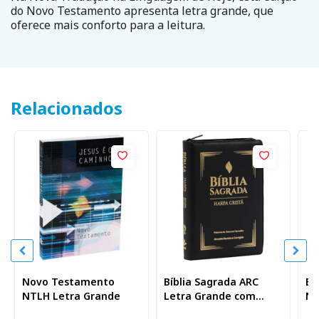
do Novo Testamento apresenta letra grande, que
oferece mais conforto para a leitura.
Relacionados
Novo Testamento
Bíblia Sagrada ARC
Bí
NTLH Letra Grande
Letra Grande com
NT
Harpa Cristã com Zíper
Po