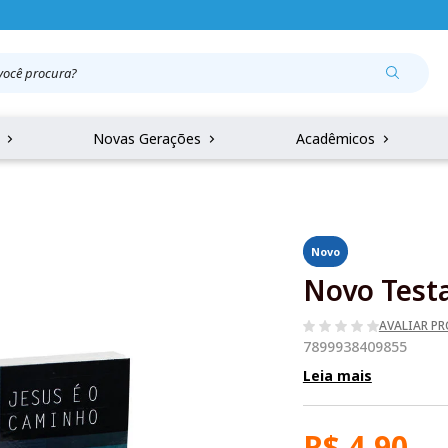
r
Novas Gerações
Acadêmicos
Novo
Novo Test
AVALIAR P
7899938409855
Leia mais
R$ 4,90