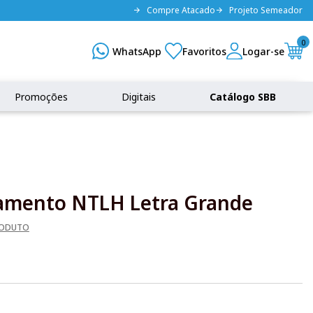
Compre Atacado
Projeto Semeador
0
Promoções
Digitais
Catálogo SBB
amento NTLH Letra Grande
RODUTO