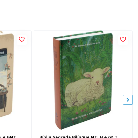
LH e GNT
Bíblia Sagrada Bilíngue NTLH e GNT