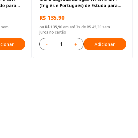
udo para
(Inglês e Português) de Estudo para
, com mapa,
Adolescente, Letra Regular, com mapa,
R$ 135,90
Capa Dura Ilustrada: Verde-escura
0 sem
ou
R$ 135,90
em até 3x de R$ 45,30 sem
juros no cartão
-
+
icionar
Adicionar