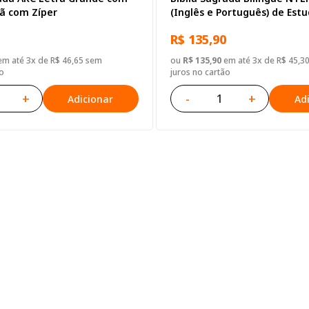
tã com Zíper
(Inglês e Português) de Est
Adolescente, Letra Regular
R$ 135,90
Capa Dura Ilustrada: Cinza
m até 3x de R$ 46,65 sem
ou
R$ 135,90
em até 3x de R$ 45,3
o
juros no cartão
+
-
+
Adicionar
Ad