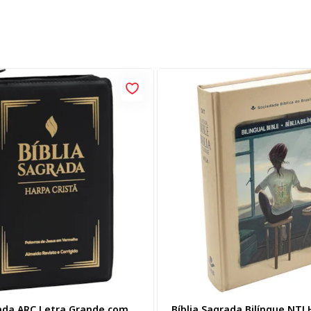
rada ARC Letra Grande com
Bíblia Sagrada Bilíngue NT