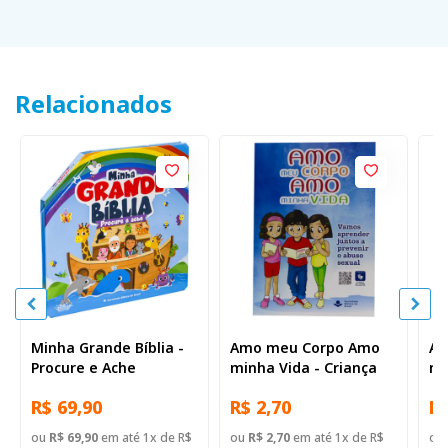
Relacionados
Minha Grande Bíblia -
Amo meu Corpo Amo
Am
Procure e Ache
minha Vida - Criança
mi
br
R$ 69,90
R$ 2,70
R$
ou
R$ 69,90
em até 1x de R$
ou
R$ 2,70
em até 1x de R$
ou