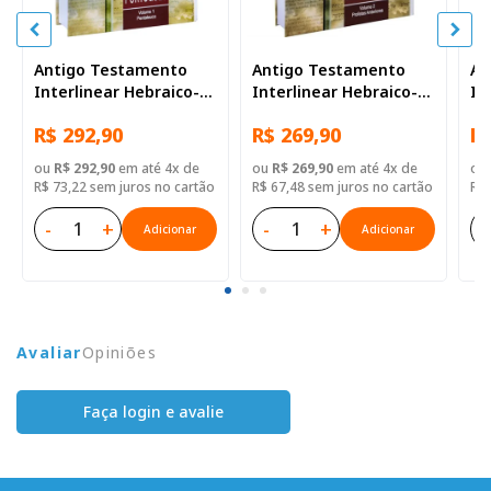
Antigo Testamento
Antigo Testamento
An
Interlinear Hebraico-
Interlinear Hebraico-
In
Português Volume 1
Português Volume 2
Po
R$ 292,90
R$ 269,90
R$
ou
R$ 292,90
em até 4x de
ou
R$ 269,90
em até 4x de
ou
R$ 73,22 sem juros no cartão
R$ 67,48 sem juros no cartão
R$ 
-
+
-
+
-
Adicionar
Adicionar
Avaliar
Opiniões
Faça login e avalie