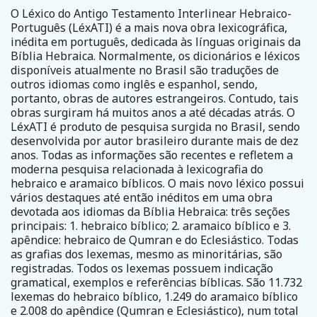
O Léxico do Antigo Testamento Interlinear Hebraico-
Português (LéxATI) é a mais nova obra lexicográfica,
inédita em português, dedicada às línguas originais da
Bíblia Hebraica. Normalmente, os dicionários e léxicos
disponíveis atualmente no Brasil são traduções de
outros idiomas como inglês e espanhol, sendo,
portanto, obras de autores estrangeiros. Contudo, tais
obras surgiram há muitos anos a até décadas atrás. O
LéxATI é produto de pesquisa surgida no Brasil, sendo
desenvolvida por autor brasileiro durante mais de dez
anos. Todas as informações são recentes e refletem a
moderna pesquisa relacionada à lexicografia do
hebraico e aramaico bíblicos. O mais novo léxico possui
vários destaques até então inéditos em uma obra
devotada aos idiomas da Bíblia Hebraica: três seções
principais: 1. hebraico bíblico; 2. aramaico bíblico e 3.
apêndice: hebraico de Qumran e do Eclesiástico. Todas
as grafias dos lexemas, mesmo as minoritárias, são
registradas. Todos os lexemas possuem indicação
gramatical, exemplos e referências bíblicas. São 11.732
lexemas do hebraico bíblico, 1.249 do aramaico bíblico
e 2.008 do apêndice (Qumran e Eclesiástico), num total