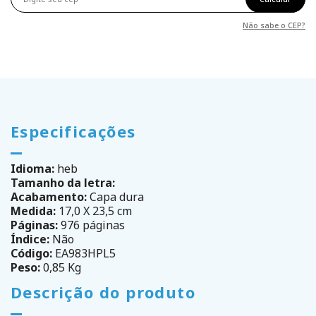
Não sabe o CEP?
Especificações
Idioma:
heb
Tamanho da letra:
Acabamento:
Capa dura
Medida:
17,0 X 23,5 cm
Páginas:
976 páginas
Índice:
Não
Código:
EA983HPL5
Peso:
0,85 Kg
Descrição do produto