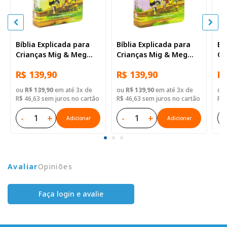
Bíblia Explicada para
Bíblia Explicada para
Bí
Crianças Mig & Meg
Crianças Mig & Meg
Cr
NTLH Capa dura
NTLH Capa dura
NT
R$ 139,90
R$ 139,90
R$
ilustrada
ilustrada
Ex
Ca
ou
R$ 139,90
em até 3x de
ou
R$ 139,90
em até 3x de
ou
fu
R$ 46,63 sem juros no cartão
R$ 46,63 sem juros no cartão
R$ 
-
+
-
+
-
Adicionar
Adicionar
Avaliar
Opiniões
Faça login e avalie