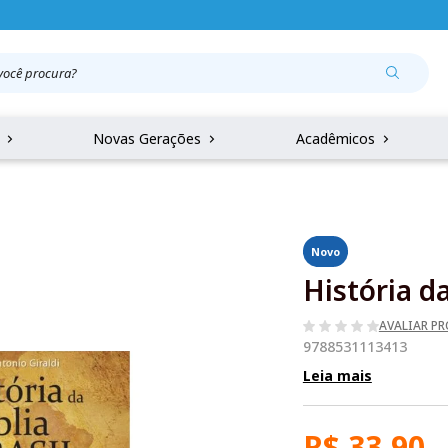
r
Novas Gerações
Acadêmicos
Novo
História da
AVALIAR P
9788531113413
Leia mais
R$ 33,90