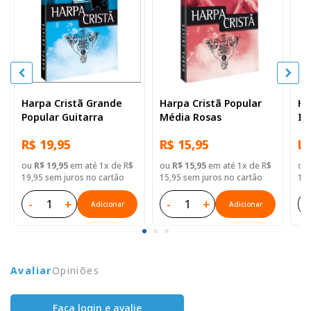
Harpa Cristã Grande
Harpa Cristã Popular
Ha
Popular Guitarra
Média Rosas
In
R$ 19,95
R$ 15,95
R$
ou
R$ 19,95
em até 1x de R$
ou
R$ 15,95
em até 1x de R$
ou
19,95 sem juros no cartão
15,95 sem juros no cartão
19,
-
+
-
+
-
Adicionar
Adicionar
Avaliar
Opiniões
Faça login e avalie