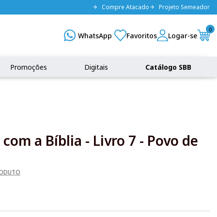
Compre Atacado
Projeto Semeador
0
Promoções
Digitais
Catálogo SBB
om a Bíblia - Livro 7 - Povo de
RODUTO