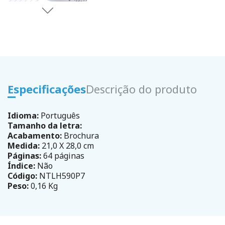
Especificações
Descrição do produto
Idioma:
Português
Tamanho da letra:
Acabamento:
Brochura
Medida:
21,0 X 28,0 cm
Páginas:
64 páginas
Índice:
Não
Código:
NTLH590P7
Peso:
0,16 Kg