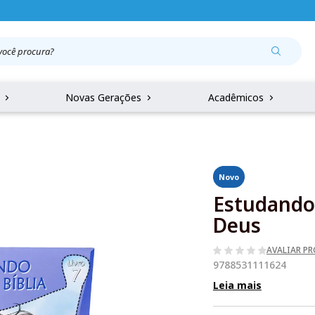
r
Novas Gerações
Acadêmicos
Novo
Estudando c
Deus
AVALIAR P
9788531111624
Leia mais