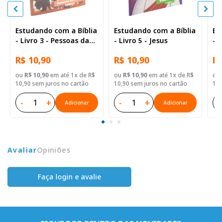
Estudando com a Bíblia
Estudando com a Bíblia
Es
- Livro 3 - Pessoas da
- Livro 5 - Jesus
- 
Bíblia
R$ 10,90
R$ 10,90
R$
ou
R$ 10,90
em até 1x de R$
ou
R$ 10,90
em até 1x de R$
ou
10,90 sem juros no cartão
10,90 sem juros no cartão
10,
-
+
-
+
-
Adicionar
Adicionar
Avaliar
Opiniões
Faça login e avalie