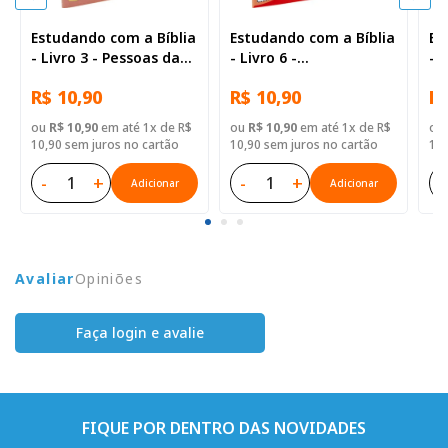
Estudando com a Bíblia
Estudando com a Bíblia
Es
- Livro 3 - Pessoas da
- Livro 6 -
- 
Bíblia
Ensinamentos de Jesus
R$ 10,90
R$ 10,90
R$
ou
R$ 10,90
em até 1x de R$
ou
R$ 10,90
em até 1x de R$
ou
10,90 sem juros no cartão
10,90 sem juros no cartão
10,
-
+
-
+
-
Adicionar
Adicionar
Avaliar
Opiniões
Faça login e avalie
FIQUE POR DENTRO DAS NOVIDADES