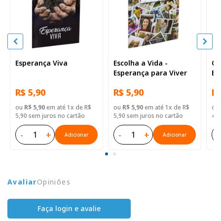
Esperança Viva
Escolha a Vida -
O 
Esperança para Viver
Ed
R$ 5,90
R$ 5,90
R$
ou
R$ 5,90
em até 1x de R$
ou
R$ 5,90
em até 1x de R$
ou
5,90 sem juros no cartão
5,90 sem juros no cartão
40,
-
+
-
+
-
Adicionar
Adicionar
Avaliar
Opiniões
Faça login e avalie