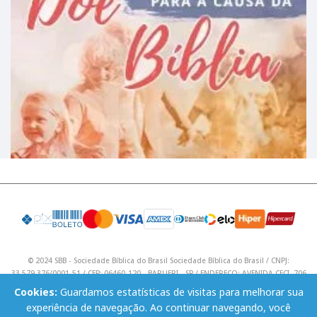
© 2024 SBB - Sociedade Bíblica do Brasil Sociedade Bíblica do Brasil / CNPJ:
33.579.376/0001-51 / CEP: 06460-120 - BARUERI - SP / ENDEREÇO: AVENIDA CECI, 706
/ Telefone: (11) 4195 9590 / Email: lojavirtual@sbb.org.br .
Cookies:
Guardamos estatísticas de visitas para melhorar sua
experiência de navegação. Ao continuar navegando, você