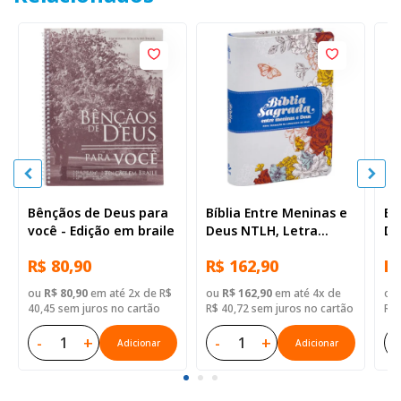
Bênçãos de Deus para
Bíblia Entre Meninas e
Bí
você - Edição em braile
Deus NTLH, Letra
De
Regular, com mapa,
Re
R$ 80,90
R$ 162,90
R$
Capa Couro Sintético
Ca
Ilustrada: Branca
Il
ou
R$ 80,90
em até 2x de R$
ou
R$ 162,90
em até 4x de
ou
40,45 sem juros no cartão
R$ 40,72 sem juros no cartão
R$ 
-
+
-
+
-
Adicionar
Adicionar