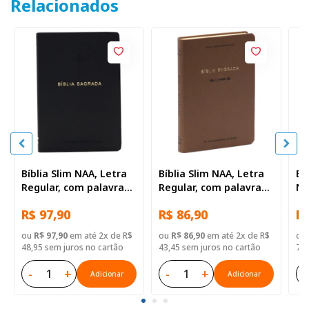
Relacionados
Bíblia Slim NAA, Letra
Bíblia Slim NAA, Letra
Bí
Regular, com palavras
Regular, com palavras
NA
de Jesus destacadas,
de Jesus destacadas,
co
R$ 97,90
R$ 86,90
R$
Capa Couro Sintético
Capa Marrom
de
Preta
ma
ou
R$ 97,90
em até 2x de R$
ou
R$ 86,90
em até 2x de R$
ou
La
48,95 sem juros no cartão
43,45 sem juros no cartão
79,
-
+
-
+
-
Adicionar
Adicionar