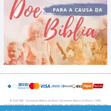
© 2024 SBB - Sociedade Bíblica do Brasil Sociedade Bíblica do Brasil / CNPJ:
33.579.376/0001-51 / CEP: 06460-120 - BARUERI - SP / ENDEREÇO: AVENIDA CECI, 706
/ Telefone: (11) 4195 9590 / Email: lojavirtual@sbb.org.br .