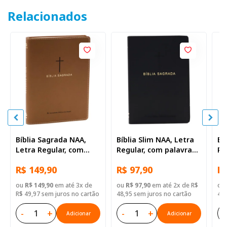
Relacionados
Bíblia Sagrada NAA,
Bíblia Slim NAA, Letra
Bí
Letra Regular, com
Regular, com palavras
Re
palavras de Jesus
de Jesus destacadas,
de
R$ 149,90
R$ 97,90
R$
destacadas, Capa
Capa Couro Sintético
Ca
Couro Sintético
Preta
ou
R$ 149,90
em até 3x de
ou
R$ 97,90
em até 2x de R$
ou
Marrom
R$ 49,97 sem juros no cartão
48,95 sem juros no cartão
43,
-
+
-
+
-
Adicionar
Adicionar