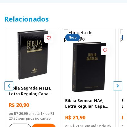
Relacionados
Novo
Bíblia Sagrada NTLH,
Letra Regular, Capa
Dura Preta
Bíblia Semear NAA,
Bí
R$ 20,90
Letra Regular, Capa
Le
Dura Preta
Br
ou
R$ 20,90
em até 1x de R$
R$ 21,90
R$
20,90 sem juros no cartão
ou
R$ 21,90
em até 1x de R$
ou