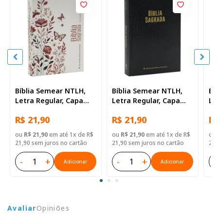
Bíblia Semear NTLH,
Bíblia Semear NTLH,
Bí
Letra Regular, Capa
Letra Regular, Capa
Le
Dura Ilustrada
Dura Preta
Du
R$ 21,90
R$ 21,90
R$
ou
R$ 21,90
em até 1x de R$
ou
R$ 21,90
em até 1x de R$
ou
21,90 sem juros no cartão
21,90 sem juros no cartão
21,
-
+
-
+
-
Adicionar
Adicionar
Avaliar
Opiniões