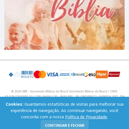
© 2024 SBB - Sociedade Bíblica do Brasil Sociedade Bíblica do Brasil / CNPJ:
33.579.376/0001-51 / CEP: 06460-120 - BARUERI - SP / ENDEREÇO: AVENIDA CECI, 706
/ Telefone: (11) 4195 9590 / Email: lojavirtual@sbb.org.br .
Cookies:
Guardamos estatísticas de visitas para melhorar sua
experiência de navegação. Ao continuar navegando, você
concorda com a nossa
Política de Privacidade
.
CONTINUAR E FECHAR