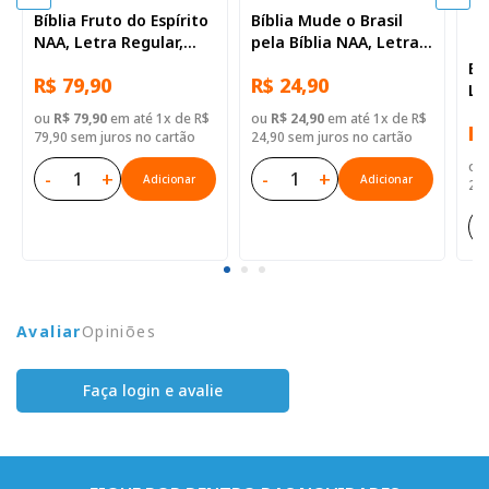
Bíblia Fruto do Espírito
Bíblia Mude o Brasil
NAA, Letra Regular,
pela Bíblia NAA, Letra
com palavras de Jesus
Regular, Capa Dura
Bí
R$ 79,90
R$ 24,90
destacadas, com
Ilustrada
Le
mapa, Capa Dura
Du
ou
R$ 79,90
em até 1x de R$
ou
R$ 24,90
em até 1x de R$
Laranja
R$
79,90 sem juros no cartão
24,90 sem juros no cartão
ou
-
+
-
+
Adicionar
Adicionar
21,
-
Avaliar
Opiniões
Faça login e avalie