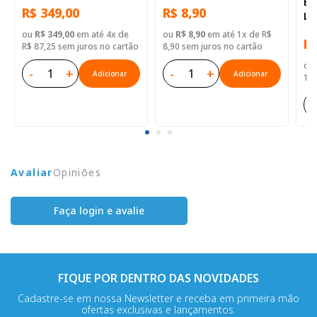
Bí
R$ 349,00
R$ 8,90
— 52 Biblias
Ilustrada: Verde claro
Le
Br
ou
R$ 349,00
em até 4x de
ou
R$ 8,90
em até 1x de R$
R$
R$ 87,25 sem juros no cartão
8,90 sem juros no cartão
ou
-
+
-
+
Adicionar
Adicionar
17,
-
Avaliar
Opiniões
Faça login e avalie
FIQUE POR DENTRO DAS NOVIDADES
Cadastre-se em nossa Newsletter e receba em primeira mão
ofertas exclusivas e lançamentos.