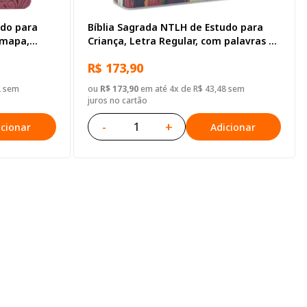
udo para
Bíblia Sagrada NTLH de Estudo para
 mapa,
Criança, Letra Regular, com palavras de
Jesus destacadas, com mapa, Capa
R$ 173,90
Dura Ilustrada: Cinza
2 sem
ou
R$ 173,90
em até 4x de R$ 43,48 sem
juros no cartão
-
+
icionar
Adicionar