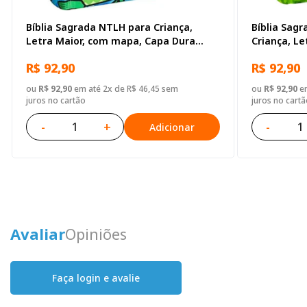
Bíblia Sagrada NTLH para Criança,
Bíblia Sag
Letra Maior, com mapa, Capa Dura
Criança, L
Ilustrada: Cinza
Dura Ilustr
R$ 92,90
R$ 92,90
ou
R$ 92,90
em até 2x de R$ 46,45 sem
ou
R$ 92,90
em
juros no cartão
juros no cartã
-
+
-
Adicionar
Avaliar
Opiniões
Faça login e avalie