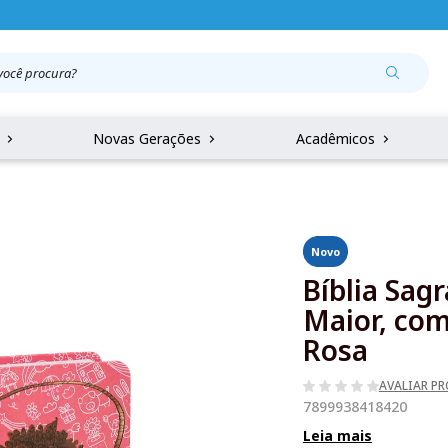
r
Novas Gerações
Acadêmicos
Novo
Bíblia Sag
Maior, com
Rosa
AVALIAR P
7899938418420
Leia mais