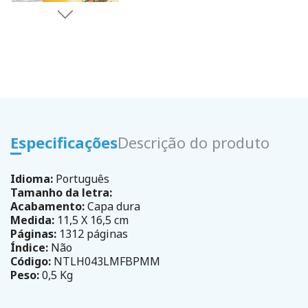
Especificações
Descrição do produto
Idioma:
Português
Tamanho da letra:
Acabamento:
Capa dura
Medida:
11,5 X 16,5 cm
Páginas:
1312 páginas
Índice:
Não
Código:
NTLH043LMFBPMM
Peso:
0,5 Kg