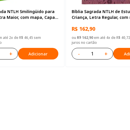
rada NTLH Smilingüido para
Bíblia Sagrada NTLH de Est
etra Maior, com mapa, Capa
Criança, Letra Regular, com
ada: Azul-claro
Capa Dura Rosa
R$ 162,90
 até 2x de R$ 46,45 sem
ou
R$ 162,90
em até 4x de R$ 40,7
o
juros no cartão
+
-
+
Adicionar
Ad