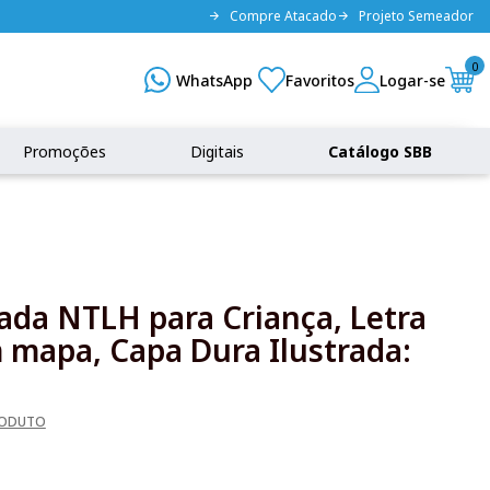
Compre Atacado
Projeto Semeador
0
Promoções
Digitais
Catálogo SBB
rada NTLH para Criança, Letra
 mapa, Capa Dura Ilustrada:
RODUTO