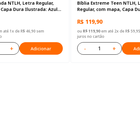
ada NTLH, Letra Regular,
Bíblia Extreme Teen NTLH, 
Capa Dura Ilustrada: Azul-
Regular, com mapa, Capa D
Ilustrada: Preto
R$ 119,90
 até 1x de R$ 46,90 sem
ou
R$ 119,90
em até 2x de R$ 59,9
o
juros no cartão
+
-
+
Adicionar
Ad