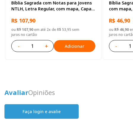
Bíblia Sagrada com Notas para Jovens
Bíblia Sagr
NTLH, Letra Regular, com mapa, Capa
com mapa, 
Semi Flexível Ilustrada: Marrom
claro
R$ 107,90
R$ 46,90
ou
R$ 107,90
em até 2x de R$ 53,95 sem
ou
R$ 46,90
em
juros no cartão
juros no cartã
-
+
-
Adicionar
Avaliar
Opiniões
Faça login e avalie