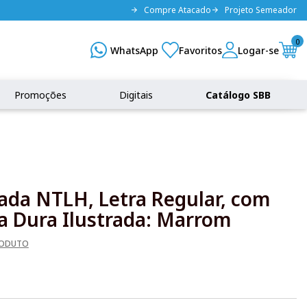
Compre Atacado
Projeto Semeador
0
Promoções
Digitais
Catálogo SBB
rada NTLH, Letra Regular, com
a Dura Ilustrada: Marrom
RODUTO