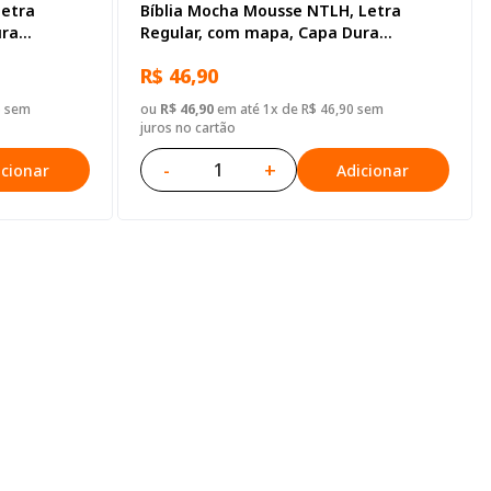
Letra
Bíblia Mocha Mousse NTLH, Letra
ura
Regular, com mapa, Capa Dura
Ilustrada: Terracota
R$ 46,90
5 sem
ou
R$ 46,90
em até 1x de R$ 46,90 sem
juros no cartão
-
+
icionar
Adicionar