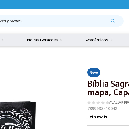
r
Novas Gerações
Acadêmicos
Novo
Bíblia Sag
mapa, Cap
AVALIAR P
7899938410042
Leia mais