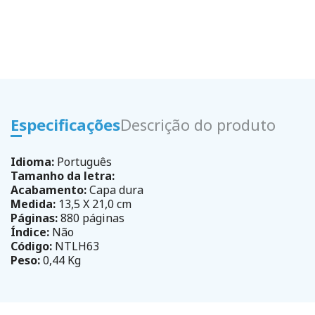
Especificações
Descrição do produto
Idioma:
Português
Tamanho da letra:
Acabamento:
Capa dura
Medida:
13,5 X 21,0 cm
Páginas:
880 páginas
Índice:
Não
Código:
NTLH63
Peso:
0,44 Kg