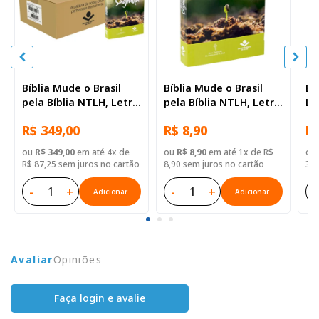
Bíblia Mude o Brasil
Bíblia Mude o Brasil
Bí
pela Bíblia NTLH, Letra
pela Bíblia NTLH, Letra
Le
Regular, Capa Brochura
Regular, Capa Brochura
Br
R$ 349,00
R$ 8,90
R$
— 52 Biblias
Ilustrada: Verde claro
ou
R$ 349,00
em até 4x de
ou
R$ 8,90
em até 1x de R$
ou
R$ 87,25 sem juros no cartão
8,90 sem juros no cartão
32,
-
+
-
+
-
Adicionar
Adicionar
Avaliar
Opiniões
Faça login e avalie