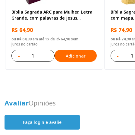
Bíblia Sagrada ARC para Mulher, Letra
Bíblia Sag
Grande, com palavras de Jesus
com mapa, 
destacadas, com Harpa Cristã, com
R$ 64,90
R$ 74,90
mapa, Tamanho Grande, Capa Semi
Flexível Vinho
ou
R$ 64,90
em até 1x de R$ 64,90 sem
ou
R$ 74,90
em
juros no cartão
juros no cartã
-
+
-
Adicionar
Avaliar
Opiniões
Faça login e avalie