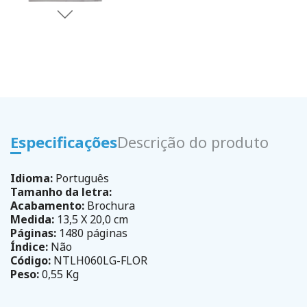
Especificações
Descrição do produto
Idioma:
Português
Tamanho da letra:
Acabamento:
Brochura
Medida:
13,5 X 20,0 cm
Páginas:
1480 páginas
Índice:
Não
Código:
NTLH060LG-FLOR
Peso:
0,55 Kg