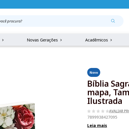
r
Novas Gerações
Acadêmicos
Novo
Bíblia Sag
mapa, Tam
Ilustrada
AVALIAR P
7899938427095
Leia mais