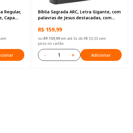
a Regular,
Bíblia Sagrada ARC, Letra Gigante, com
, Capa
palavras de Jesus destacadas, com
Harpa Cristã, com mapa, Tamanho
R$ 159,99
Grande, Capa Couro Sintético Preta
 sem
ou
R$ 159,99
em até 3x de R$ 53,33 sem
juros no cartão
-
+
icionar
Adicionar