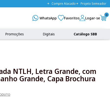
Compre Atacado
Projeto Semeador
0
Promoções
Digitais
Catálogo SBB
rada NTLH, Letra Grande, com
anho Grande, Capa Brochura
RODUTO