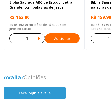
Bíblia Sagrada ARC de Estudo, Letra
Bíblia Sagr
Grande, com palavras de Jesus
palavras d
destacadas, com mapa, Capa Couro
Harpa Cris
R$ 162,90
R$ 159,99
Sintético Preta
Grande, Ca
ou
R$ 162,90
em até 4x de R$ 40,72 sem
ou
R$ 159,99
e
juros no cartão
juros no cartã
-
+
-
Adicionar
Avaliar
Opiniões
Faça login e avalie