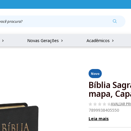
r
Novas Gerações
Acadêmicos
Novo
Bíblia Sag
mapa, Capa
AVALIAR P
7899938405550
Leia mais