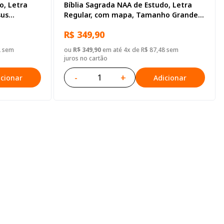
o, Letra
Bíblia Sagrada NAA de Estudo, Letra
sus
Regular, com mapa, Tamanho Grande,
a Couro
Capa Couro Sintético Preta
R$ 349,90
2 sem
ou
R$ 349,90
em até 4x de R$ 87,48 sem
juros no cartão
-
+
icionar
Adicionar