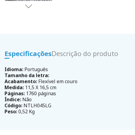
Especificações
Descrição do produto
Idioma:
Português
Tamanho da letra:
Acabamento:
Flexível em couro
Medida:
11,5 X 16,5 cm
Páginas:
1760 páginas
Índice:
Não
Código:
NTLH045LG
Peso:
0,52 Kg