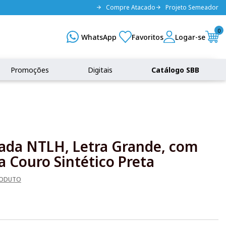
Compre Atacado
Projeto Semeador
0
Promoções
Digitais
Catálogo SBB
rada NTLH, Letra Grande, com
 Couro Sintético Preta
RODUTO