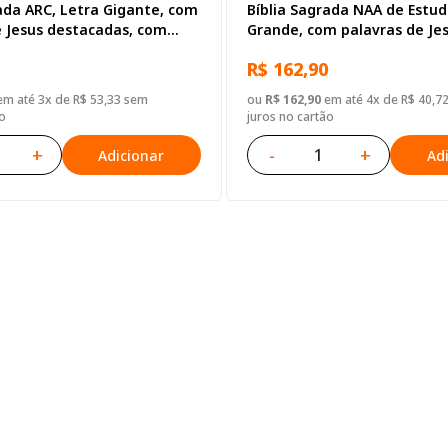
ada ARC, Letra Gigante, com
Bíblia Sagrada NAA de Estud
e Jesus destacadas, com
Grande, com palavras de Je
tã, com mapa, Tamanho
destacadas, com mapa, Cap
R$ 162,90
pa Couro Sintético Preta
Sintético Preta
m até 3x de R$ 53,33 sem
ou
R$ 162,90
em até 4x de R$ 40,7
o
juros no cartão
+
-
+
Adicionar
Ad