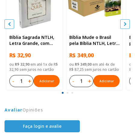
Bíblia Sagrada NTLH,
Bíblia Mude o Brasil
Bí
Letra Grande, com
pela Bíblia NTLH, Letra
pe
mapa, Tamanho
Regular, Capa Brochura
Re
R$ 32,90
R$ 349,00
R$
Grande, Capa Brochura
— 52 Biblias
Il
Ilustrada
ou
R$ 32,90
em até 1x de R$
ou
R$ 349,00
em até 4x de
ou
32,90 sem juros no cartão
R$ 87,25 sem juros no cartão
8,9
-
+
-
+
-
Adicionar
Adicionar
Avaliar
Opiniões
Faça login e avalie