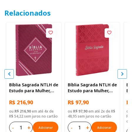
Relacionados
Bíblia Sagrada NTLH de
Bíblia Sagrada NTLH de
Bí
Estudo para Mulher,
Estudo para Mulher,
Es
Letra Extragigante,
Letra Grande, com
Le
R$ 216,90
R$ 97,90
R$
com índice,, com mapa,
mapa, Capa Couro
ma
Capa Couro Sintético
Sintético Rosa
Si
ou
R$ 216,90
em até 4x de
ou
R$ 97,90
em até 2x de R$
ou
Rosa
Br
R$ 54,22 sem juros no cartão
48,95 sem juros no cartão
R$ 
car
-
+
-
+
Adicionar
Adicionar