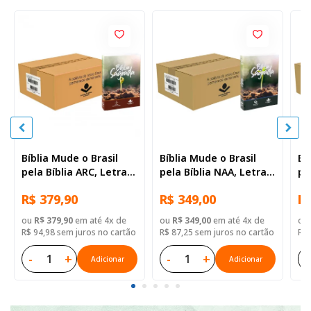
Bíblia Mude o Brasil
Bíblia Mude o Brasil
Bí
pela Bíblia ARC, Letra
pela Bíblia NAA, Letra
pe
Regular, Capa Brochura
Regular, Capa Brochura
Re
R$ 379,90
R$ 349,00
R$
— 52 Biblias
— Mude Brasil
— 
ou
R$ 379,90
em até 4x de
ou
R$ 349,00
em até 4x de
ou
R$ 94,98 sem juros no cartão
R$ 87,25 sem juros no cartão
R$ 
-
+
-
+
-
Adicionar
Adicionar