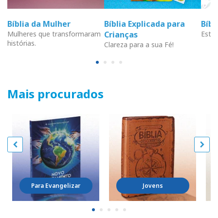
Bíblia da Mulher
Bíblia Explicada para
Bíb
Mulheres que transformaram
Crianças
Estud
histórias.
Clareza para a sua Fé!
Mais procurados
Para Evangelizar
Jovens