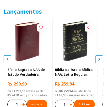
Lançamentos
Bíblia Sagrada NAA de
Bíblia da Escola Bíblica
Bí
Estudo Verdadeira
NAA, Letra Regular,
NA
Identidade, Letra
com mapa, Capa Couro
co
R$ 299,90
R$ 259,94
R$
Regular, com mapa,
Sintético Preta
Si
Capa Couro Sintético
ou
R$ 299,90
em até 4x de
ou
R$ 259,94
em até 4x de
ou
Ilustrada Marrom
R$ 74,98 sem juros no cartão
R$ 64,98 sem juros no cartão
R$ 
-
+
-
+
-
Adicionar
Adicionar