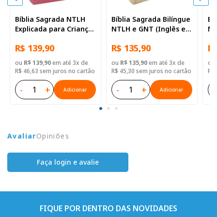
Bíblia Sagrada NTLH
Bíblia Sagrada Bilíngue
Bí
Explicada para Criança
NTLH e GNT (Inglês e
NT
Smilinguido, Letra
Português) de Estudo
Po
R$ 139,90
R$ 135,90
R$
Regular, com mapa,
para Adolescente,
pa
Capa Dura Ilustrada:
Letra Regular, com
Le
ou
R$ 139,90
em até 3x de
ou
R$ 135,90
em até 3x de
ou
Rosa
mapa, Capa Dura
ma
R$ 46,63 sem juros no cartão
R$ 45,30 sem juros no cartão
R$ 
Ilustrada: Cinza
Il
es
-
+
-
+
-
Adicionar
Adicionar
Avaliar
Opiniões
Faça login e avalie
FIQUE POR DENTRO DAS NOVIDADES