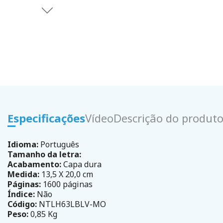
Especificações
Vídeo
Descrição do produt
Idioma:
Português
Tamanho da letra:
Acabamento:
Capa dura
Medida:
13,5 X 20,0 cm
Páginas:
1600 páginas
Índice:
Não
Código:
NTLH63LBLV-MO
Peso:
0,85 Kg