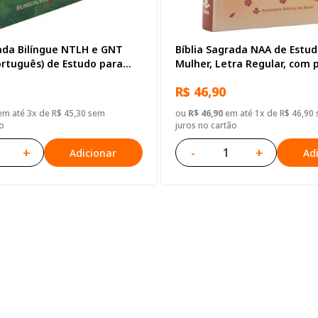
rada Bilíngue NTLH e GNT
Bíblia Sagrada NAA de Estu
ortuguês) de Estudo para
Mulher, Letra Regular, com 
e, Letra Regular, com mapa,
Jesus destacadas, Capa Dura
R$ 46,90
Ilustrada: Verde-escura
m até 3x de R$ 45,30 sem
ou
R$ 46,90
em até 1x de R$ 46,90
o
juros no cartão
+
-
+
Adicionar
Ad