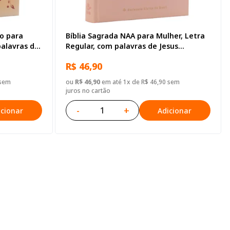
do para
Bíblia Sagrada NAA para Mulher, Letra
palavras de
Regular, com palavras de Jesus
 Ilustrada
destacadas, com mapa, Capa Dura
R$ 46,90
Rose
 sem
ou
R$ 46,90
em até 1x de R$ 46,90 sem
juros no cartão
-
+
icionar
Adicionar