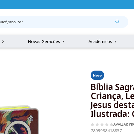
r
Novas Gerações
Acadêmicos
Novo
Bíblia Sag
Criança, L
Jesus dest
Ilustrada: 
AVALIAR P
7899938418857