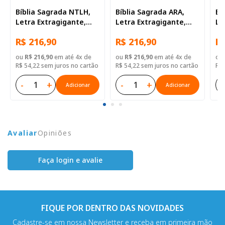
Bíblia Sagrada NTLH,
Bíblia Sagrada ARA,
Bí
Letra Extragigante,
Letra Extragigante,
Le
com índice, Capa Couro
com palavras de Jesus
co
R$ 216,90
R$ 216,90
R$
Sintético Preta
destacadas, com
de
índice, Capa Couro
ma
ou
R$ 216,90
em até 4x de
ou
R$ 216,90
em até 4x de
ou
Sintético Preta
Ca
R$ 54,22 sem juros no cartão
R$ 54,22 sem juros no cartão
R$ 
Pr
-
+
-
+
-
Adicionar
Adicionar
Avaliar
Opiniões
Faça login e avalie
FIQUE POR DENTRO DAS NOVIDADES
Cadastre-se em nossa Newsletter e receba em primeira mão